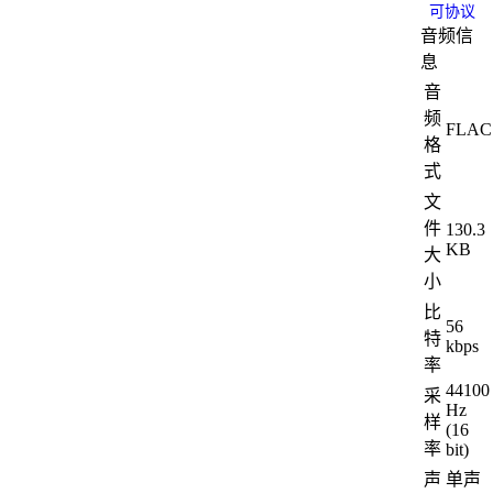
可协议
音频信
息
音
频
FLAC
格
式
文
件
130.3
KB
大
小
比
56
特
kbps
率
44100
采
Hz
样
(16
率
bit)
声
单声