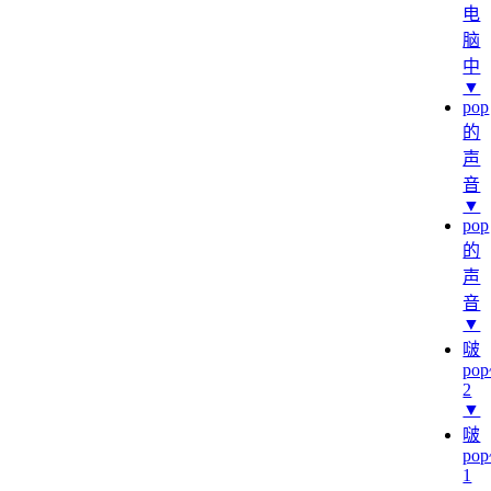
电
脑
中
▼
pop
的
声
音
▼
pop
的
声
音
▼
啵
pop
2
▼
啵
pop
1