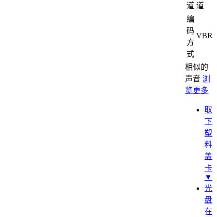
道
道
编
码
VBR
方
式
相似的
声音
浏
览更多
取
下
塑
料
盖
卡
▼
光
盘
在