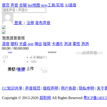
首页
声音
合辑
hot
地图
new
工具/实验
AI语音
登录
|
注册
发布声音
泡泡混音音效
混音
塑料
光盘
pop
弹出
摇晃
卡通片
泡沫
柔性
泡泡
00:00
/
00:00:000
点评声音
Timbre
泡沫混音音效
133
13506
94
20
1
0
446
2017-01-28
上传
类型:
音效
4.5
(2)
CC知识共享
|
声音规范
|
版权声明
|
用户条款
|
隐私申明
|
关于
Copyright © 2013-2026
耳聆网
All Rights Reserved
粤ICP备14013