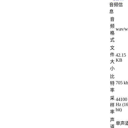
音频信
息
音
频
wav/w
格
式
文
件
42.15
KB
大
小
比
705 k
特
率
采
44100
Hz (1
样
bit)
率
声
单声
道