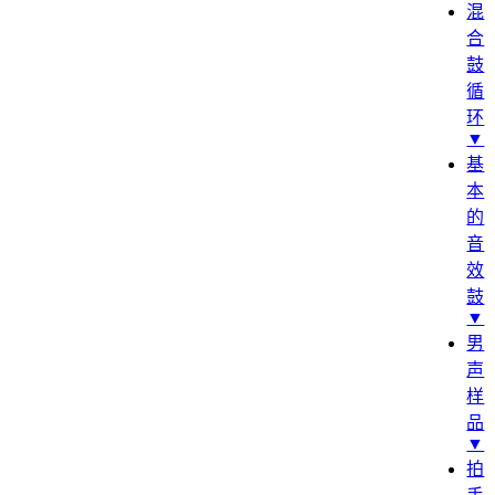
混
合
鼓
循
环
▼
基
本
的
音
效
鼓
▼
男
声
样
品
▼
拍