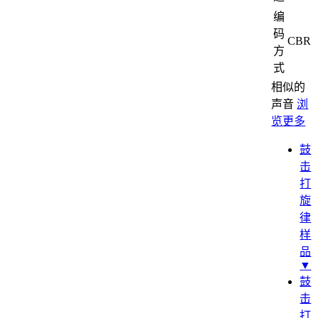
编
码
CBR
方
式
相似的
声音
浏
览更多
鼓
击
打
旋
律
样
品
▼
鼓
击
打