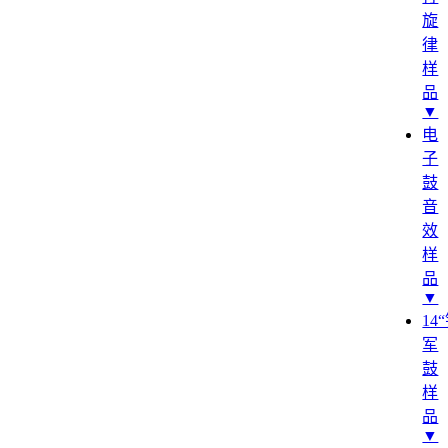
旋
律
样
品
▼
电
子
鼓
音
效
样
品
▼
14
军
鼓
样
品
▼