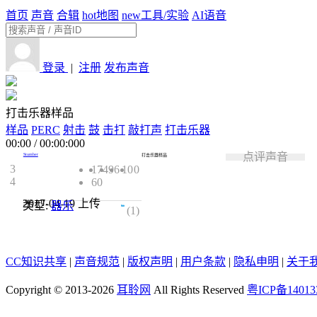
首页
声音
合辑
hot
地图
new
工具/实验
AI语音
登录
|
注册
发布声音
打击乐器样品
样品
PERC
射击
鼓
击打
敲打声
打击乐器
00:00
/
00:00:000
点评声音
Stumber
打击乐器样品
3
1749
6
10
0
4
60
2017-04-19
上传
类型:
器乐
5.0
(1)
CC知识共享
|
声音规范
|
版权声明
|
用户条款
|
隐私申明
|
关于
Copyright © 2013-2026
耳聆网
All Rights Reserved
粤ICP备14013