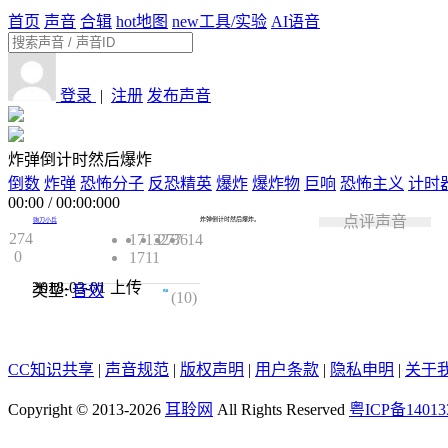
首页
声音
合辑
hot
地图
new
工具/实验
AI语音
登录
|
注册
发布声音
炸弹倒计时然后爆炸
倒数
炸弹
恐怖分子
反恐精英
爆炸
爆炸物
巨响
恐怖主义
计时
00:00
/
00:00:000
点评声音
炸弹倒计时然后爆炸。
驹刀小兵
274
17132
277
36
14
0
1711
2018-03-01
上传
类型:
音效
4.1
(10)
CC知识共享
|
声音规范
|
版权声明
|
用户条款
|
隐私申明
|
关于
Copyright © 2013-2026
耳聆网
All Rights Reserved
粤ICP备14013