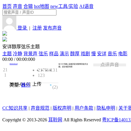
首页
声音
合辑
hot
地图
new
工具/实验
AI语音
登录
|
注册
发布声音
安详醇厚弦乐主题
主题
冷静
背景声
弦乐
样品
演示
醇厚
戏剧
慢
安详
音乐
电影
00:00
/
00:00:000
点评声音
Robinhood
在VST乐器上演奏的安详醇厚的弦乐主
题，适合电影场景
21
2175
44
13
1
1
123
2018-04-01
上传
类型:
器乐
5.0
(2)
CC知识共享
|
声音规范
|
版权声明
|
用户条款
|
隐私申明
|
关于
Copyright © 2013-2026
耳聆网
All Rights Reserved
粤ICP备14013