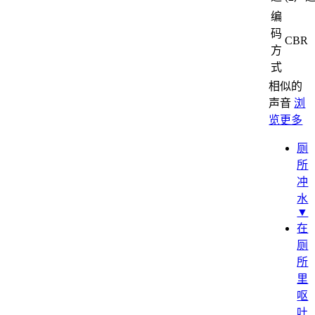
编
码
CBR
方
式
相似的
声音
浏
览更多
厕
所
冲
水
▼
在
厕
所
里
呕
吐