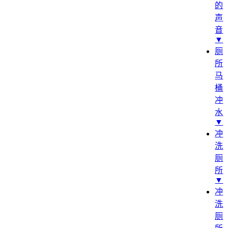
的
声
音
▼
厕
所
马
桶
冲
水
▼
冲
洗
厕
所
▼
冲
洗
厕