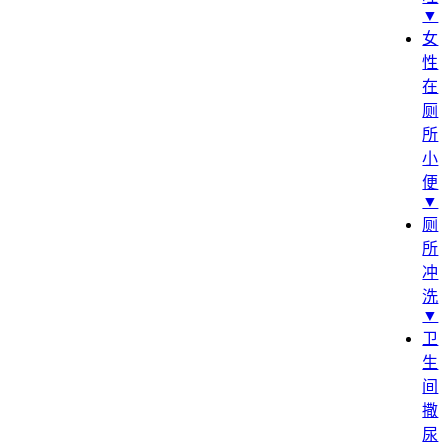
▼
女
性
在
厕
所
小
便
▼
厕
所
冲
洗
▼
卫
生
间
撒
尿