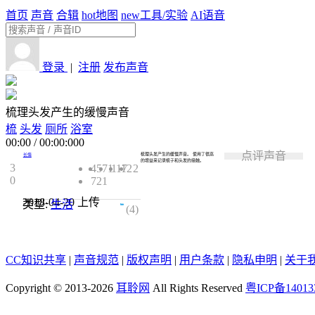
首页
声音
合辑
hot
地图
new
工具/实验
AI语音
登录
|
注册
发布声音
梳理头发产生的缓慢声音
梳
头发
厕所
浴室
00:00
/
00:00:000
点评声音
梳理头发产生的缓慢声音。 使用了很高
长情
的增益来记录梳子和头发的接触。
3
4571
117
12
2
0
721
2018-04-20
上传
类型:
生活
5.0
(4)
CC知识共享
|
声音规范
|
版权声明
|
用户条款
|
隐私申明
|
关于
Copyright © 2013-2026
耳聆网
All Rights Reserved
粤ICP备14013