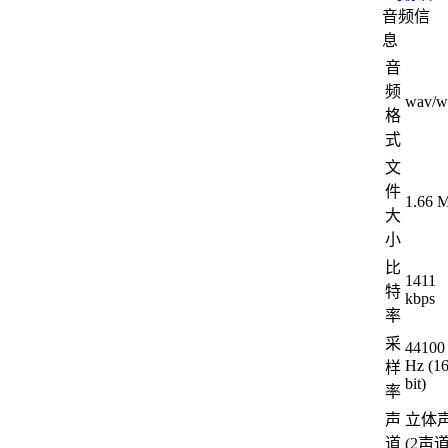
音频信
息
音
频
wav/w
格
式
文
件
1.66 
大
小
比
1411
特
kbps
率
采
44100
Hz (1
样
bit)
率
声
立体
道
(2声道