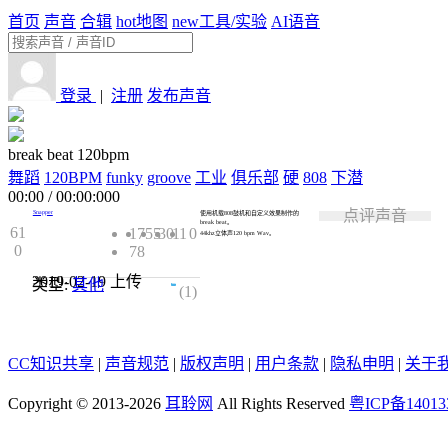
首页
声音
合辑
hot
地图
new
工具/实验
AI语音
登录
|
注册
发布声音
break beat 120bpm
舞蹈
120BPM
funky
groove
工业
俱乐部
硬
808
下潜
00:00
/
00:00:000
点评声音
Snapper
使用机载808鼓机和自定义效果制作的
break beat。
61
1755
30
11
0
44khz立体声120 bpm Wav。
0
78
2019-02-19
上传
类型:
其他
5.0
(1)
CC知识共享
|
声音规范
|
版权声明
|
用户条款
|
隐私申明
|
关于
Copyright © 2013-2026
耳聆网
All Rights Reserved
粤ICP备14013