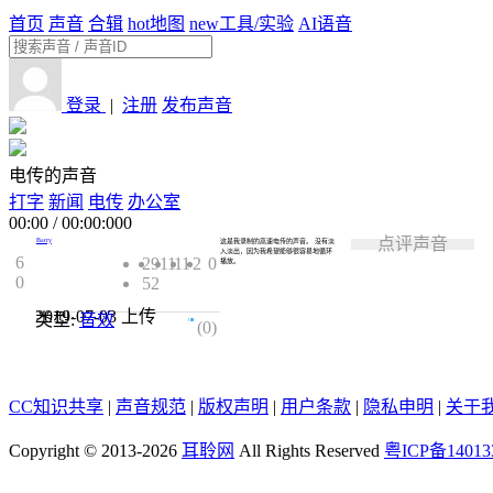
首页
声音
合辑
hot
地图
new
工具/实验
AI语音
登录
|
注册
发布声音
电传的声音
打字
新闻
电传
办公室
00:00
/
00:00:000
点评声音
Barry
这是我录制的高速电传的声音。 没有淡
入淡出，因为我希望能够很容易地循环
6
2911
11
2
0
播放。
0
52
2019-07-03
上传
类型:
音效
0.0
(0)
CC知识共享
|
声音规范
|
版权声明
|
用户条款
|
隐私申明
|
关于
Copyright © 2013-2026
耳聆网
All Rights Reserved
粤ICP备14013