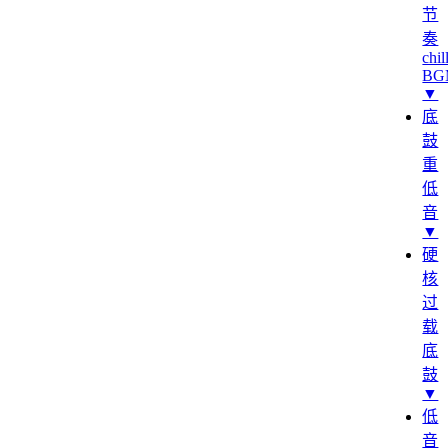
节
奏
chil
BG
▼
底
鼓
重
低
音
▼
硬
核
过
载
底
鼓
▼
低
音