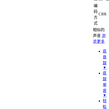
编
码
CBR
方
式
相似的
声音
浏
览更多
底
音
鼓
▼
底
鼓
单
音
▼
轻
松