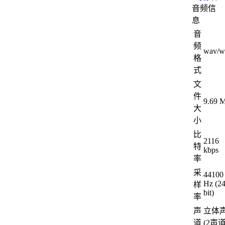
音频信
息
音
频
wav/w
格
式
文
件
9.69 
大
小
比
2116
特
kbps
率
采
44100
Hz (2
样
bit)
率
声
立体
道
(2声道