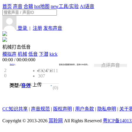
首页
声音
合辑
hot
地图
new
工具/实验
AI语音
登录
|
注册
发布声音
机械打击低音
模拟声
机械
低音
下潜
kick
00:00
/
00:00:000
点评声音
Shelley
音效合成器模块制作，适用EDM创作。
2
8324
71
31
1
0
307
2021-03-06
上传
类型:
音效
0.0
(0)
CC知识共享
|
声音规范
|
版权声明
|
用户条款
|
隐私申明
|
关于
Copyright © 2013-2026
耳聆网
All Rights Reserved
粤ICP备14013