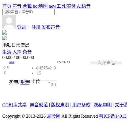
首页
声音
合辑
hot
地图
new
工具/实验
AI语音
登录
|
注册
发布声音
地铁日常清晨
生活
人声
杂音
00:00
/
00:00:000
点评声音
生活，人声，杂音
徐墨鱼
319
1457
5
2
0
0
15
2020-01-19
上传
类型:
生活
0.0
(0)
CC知识共享
|
声音规范
|
版权声明
|
用户条款
|
隐私申明
|
关于
Copyright © 2013-2026
耳聆网
All Rights Reserved
粤ICP备14013