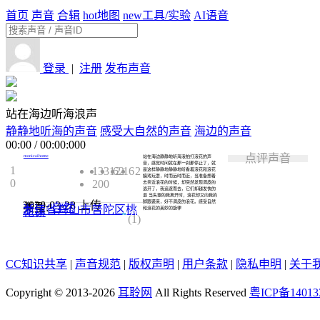
首页
声音
合辑
hot
地图
new
工具/实验
AI语音
登录
|
注册
发布声音
站在海边听海浪声
静静地听海的声音
感受大自然的声音
海边的声音
00:00
/
00:00:000
点评声音
monicaihome
站在海边静静地听海浪拍打浪花的声
音，感觉时间就在那一刹那停止了，就
1
13312
62
16
2
是这样静静地静静地听看着浪花和浪花
嬉戏玩耍，时而远时而近，当准备想着
0
200
去亲近浪花的时候，却突然发现调皮的
逃开了，我追逐而去，它们却越发快的
退 当失望的我离开时，浪花却又向我的
2020-03-28
上传
脚跟袭来，好不调皮的浪花。感受自然
类型:
自然
浙江省舟山市普陀区桃
花镇
和浪花的美妙的旋律
4.0
(1)
CC知识共享
|
声音规范
|
版权声明
|
用户条款
|
隐私申明
|
关于
Copyright © 2013-2026
耳聆网
All Rights Reserved
粤ICP备14013