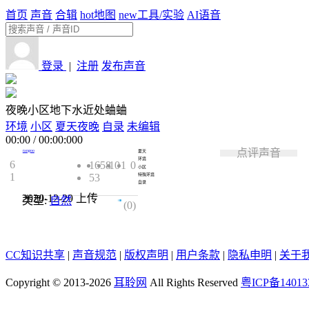
首页
声音
合辑
hot
地图
new
工具/实验
AI语音
登录
|
注册
发布声音
夜晚小区地下水近处蛐蛐
环境
小区
夏天夜晚
自录
未编辑
00:00
/
00:00:000
点评声音
rangoo
夏天
环境
6
1658
10
1
0
小区
1
53
特殊环境
自录
2020-12-29
上传
类型:
自然
0.0
(0)
CC知识共享
|
声音规范
|
版权声明
|
用户条款
|
隐私申明
|
关于
Copyright © 2013-2026
耳聆网
All Rights Reserved
粤ICP备14013