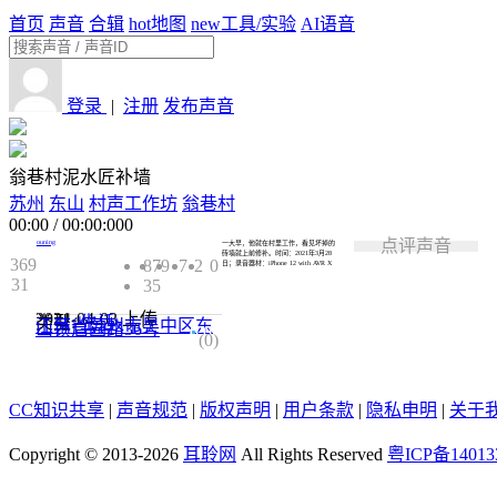
首页
声音
合辑
hot
地图
new
工具/实验
AI语音
登录
|
注册
发布声音
翁巷村泥水匠补墙
苏州
东山
村声工作坊
翁巷村
00:00
/
00:00:000
点评声音
ouning
一大早，他就在村里工作，看见坏掉的
砖墙就上前修补。
时间：2021年3月28
369
879
7
2
0
日；录音器材：
iPhone 12 with AVR X
31
35
2021-04-03
上传
类型:
生活
江苏省苏州市吴中区东
山镇启园路36号
0.0
(0)
CC知识共享
|
声音规范
|
版权声明
|
用户条款
|
隐私申明
|
关于
Copyright © 2013-2026
耳聆网
All Rights Reserved
粤ICP备14013