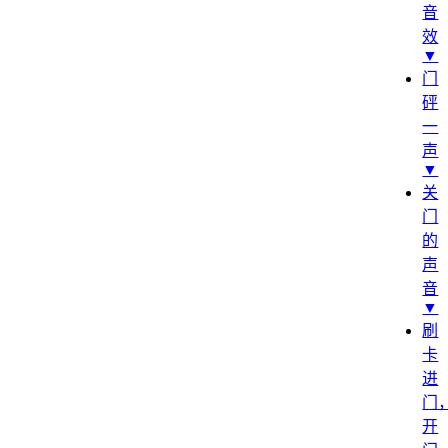
音
效
▼
门
砰
一
声
▼
关
门
的
声
音
▼
刷
卡
进
门
开