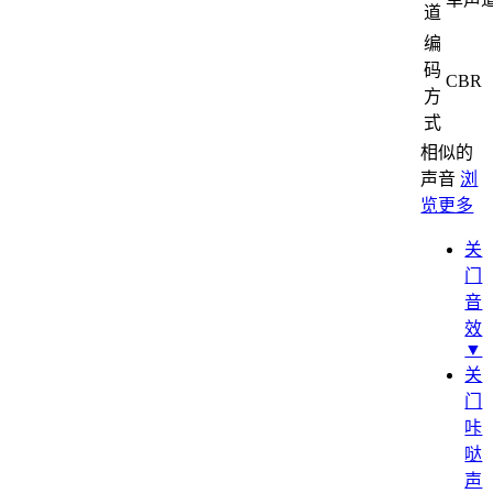
道
编
码
CBR
方
式
相似的
声音
浏
览更多
关
门
音
效
▼
关
门
咔
哒
声