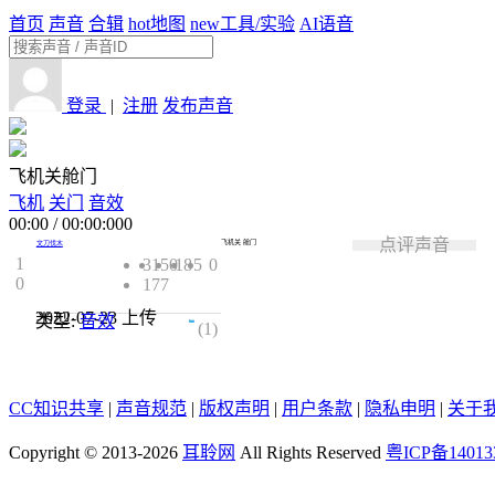
首页
声音
合辑
hot
地图
new
工具/实验
AI语音
登录
|
注册
发布声音
飞机关舱门
飞机
关门
音效
00:00
/
00:00:000
点评声音
飞机关 舱门
文刀伐木
1
3150
18
5
0
0
177
2022-07-23
上传
类型:
音效
5.0
(1)
CC知识共享
|
声音规范
|
版权声明
|
用户条款
|
隐私申明
|
关于
Copyright © 2013-2026
耳聆网
All Rights Reserved
粤ICP备14013