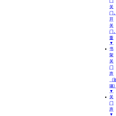
门
关
门
开
关
门
重
▼
书
架
关
门
声
（
璃
▼
关
门
声
▼