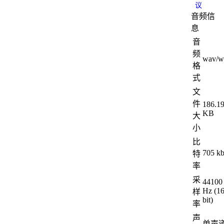
议
音频信
息
音
频
wav/w
格
式
文
件
186.1
KB
大
小
比
705 k
特
率
采
44100
Hz (1
样
bit)
率
声
单声