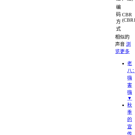
编
码
CBR
(CBR1
方
式
相似的
声音
浏
览更多
老
八
嗨
害
嗨
▼
秋
季
的
宣
传