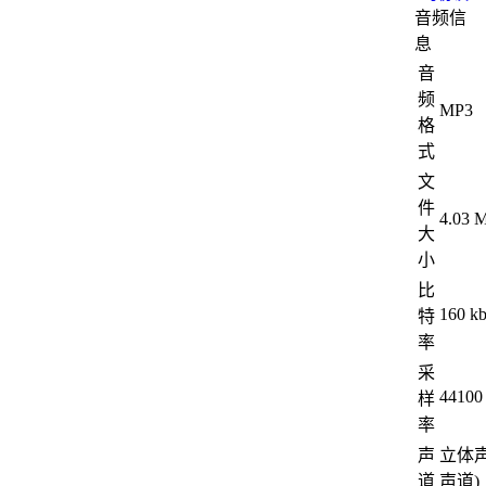
音频信
息
音
频
MP3
格
式
文
件
4.03 
大
小
比
160 k
特
率
采
44100
样
率
声
立体声
道
声道)