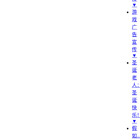
▼
游
戏
广
告
宣
传
▼
圣
诞
老
人
圣
诞
快
乐
▼
假
如...