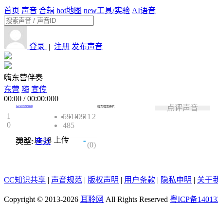
首页
声音
合辑
hot
地图
new
工具/实验
AI语音
登录
|
注册
发布声音
嗨东营伴奏
东营
嗨
宣传
00:00
/
00:00:000
点评声音
lei592995028
嗨东营宣传片
1
5918
99
11
2
0
485
2022-11-18
上传
类型:
音效
0.0
(0)
CC知识共享
|
声音规范
|
版权声明
|
用户条款
|
隐私申明
|
关于
Copyright © 2013-2026
耳聆网
All Rights Reserved
粤ICP备14013