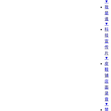
▼
我
是
谁
▼
科
技
宣
传
片
▼
皮
鞋
铺
店
面
录
音
▼
禁