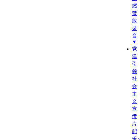
燃
禁
放
录
音
▼
党
建
引
领
社
会
主
义
宣
传
片
配
乐.