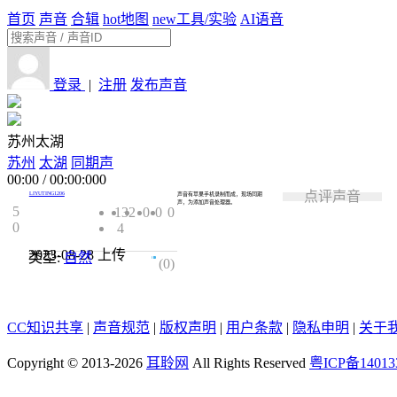
首页
声音
合辑
hot
地图
new
工具/实验
AI语音
登录
|
注册
发布声音
苏州太湖
苏州
太湖
同期声
00:00
/
00:00:000
点评声音
LIYUTING1206
声音有苹果手机录制而成，现场同期
声，为添加声音处理器。
5
132
0
0
0
0
4
2023-08-28
上传
类型:
自然
0.0
(0)
CC知识共享
|
声音规范
|
版权声明
|
用户条款
|
隐私申明
|
关于
Copyright © 2013-2026
耳聆网
All Rights Reserved
粤ICP备14013