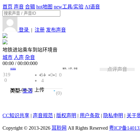
首页
声音
合辑
hot
地图
new
工具/实验
AI语音
登录
|
注册
发布声音
地铁进站乘车到站环境音
城市
人声
杂音
00:00
/
00:00:000
点评声音
城市，人声，杂音
徐墨鱼
319
84
0
1
0
0
4
2023-08-31
上传
类型:
生活
0.0
(0)
CC知识共享
|
声音规范
|
版权声明
|
用户条款
|
隐私申明
|
关于
Copyright © 2013-2026
耳聆网
All Rights Reserved
粤ICP备14013