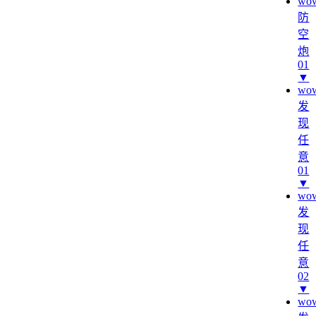
wo
防
空
炮
01
▼
wo
发
现
任
意
01
▼
wo
发
现
任
意
02
▼
wo