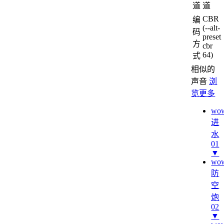
道
道
CBR
编
(--alt-
码
preset
方
cbr
64)
式
相似的
声音
浏
览更多
wo
进
水
01
▼
wo
防
空
炮
02
▼