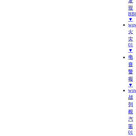
发
现
BB
▼
wo
火
灾
01
▼
电
音
警
报
▼
wo
战
列
舰
汽
笛
01