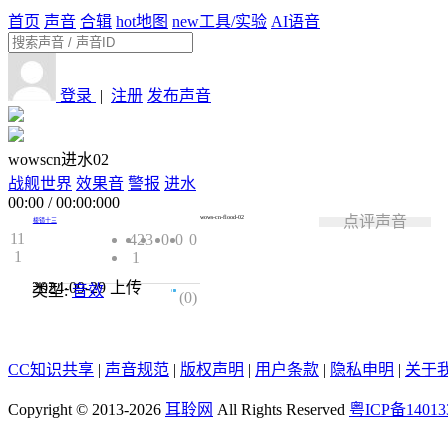
首页
声音
合辑
hot
地图
new
工具/实验
AI语音
登录
|
注册
发布声音
wowscn进水02
战舰世界
效果音
警报
进水
00:00
/
00:00:000
点评声音
wows-cn-flood-02
棱镜十三
11
423
0
0
0
1
1
2024-09-29
上传
类型:
音效
0.0
(0)
CC知识共享
|
声音规范
|
版权声明
|
用户条款
|
隐私申明
|
关于
Copyright © 2013-2026
耳聆网
All Rights Reserved
粤ICP备14013