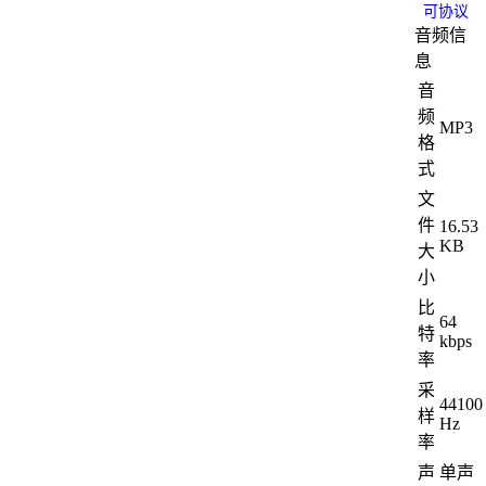
可协议
音频信
息
音
频
MP3
格
式
文
件
16.53
KB
大
小
比
64
特
kbps
率
采
44100
样
Hz
率
声
单声