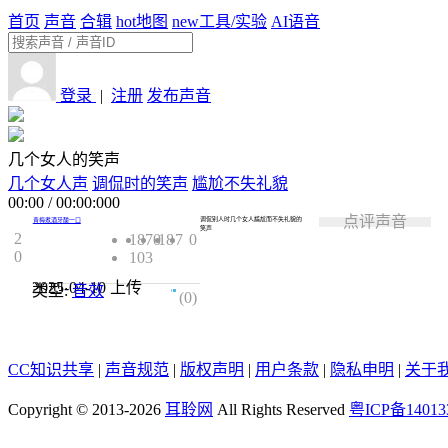
首页
声音
合辑
hot
地图
new
工具/实验
AI语音
登录
|
注册
发布声音
几个女人的笑声
几个女人声
调侃时的笑声
尴尬不失礼貌
00:00
/
00:00:000
点评声音
调侃别人时几个女人尴尬而不失礼貌的
青梅煮酒牙酸一口
笑声
2
1870
18
7
0
0
103
2025-04-10
上传
类型:
音效
0.0
(0)
CC知识共享
|
声音规范
|
版权声明
|
用户条款
|
隐私申明
|
关于
Copyright © 2013-2026
耳聆网
All Rights Reserved
粤ICP备14013