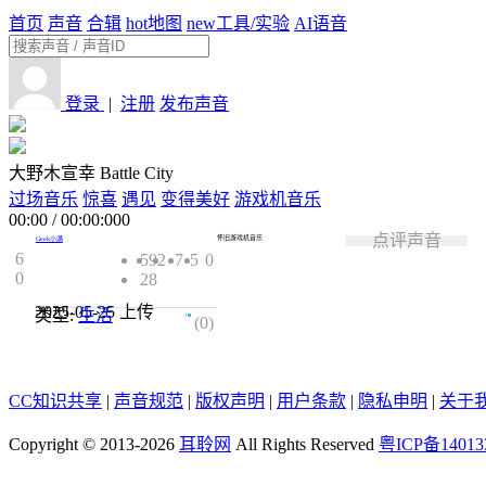
首页
声音
合辑
hot
地图
new
工具/实验
AI语音
登录
|
注册
发布声音
大野木宣幸 Battle City
过场音乐
惊喜
遇见
变得美好
游戏机音乐
00:00
/
00:00:000
点评声音
怀旧游戏机音乐
Geek小满
6
592
7
5
0
0
28
2025-05-25
上传
类型:
生活
0.0
(0)
CC知识共享
|
声音规范
|
版权声明
|
用户条款
|
隐私申明
|
关于
Copyright © 2013-2026
耳聆网
All Rights Reserved
粤ICP备14013