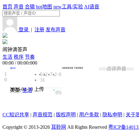
首页
声音
合辑
hot
地图
new
工具/实验
AI语音
登录
|
注册
发布声音
闹钟滴答声
生活
秩序
节奏
00:00
/
00:00:000
点评声音
Bingny
闹钟滴答滴答 节奏而秩序
1
512
7
2
0
0
31
2026-04-18
上传
类型:
生活
0.0
(0)
CC知识共享
|
声音规范
|
版权声明
|
用户条款
|
隐私申明
|
关于
Copyright © 2013-2026
耳聆网
All Rights Reserved
粤ICP备14013