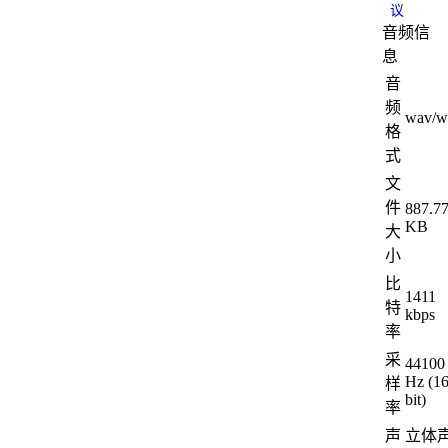
议
音频信
息
音
频
wav/w
格
式
文
件
887.7
KB
大
小
比
1411
特
kbps
率
采
44100
Hz (1
样
bit)
率
声
立体