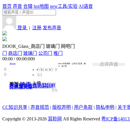
首页
声音
合辑
hot
地图
new
工具/实验
AI语音
登录
|
注册
发布声音
DOOR_Glass_商店门 玻璃门 网吧门
门
商店门
玻璃门
公司门
推门
00:00
/
00:00:000
点评声音
Akirasai
iPhone手机录制：公司大门实录，推
门、关门声
8
572
13
5
0
0
63
2026-04-20
上传
类型:
生活
浙江省杭州市拱墅区祥
符街道登云路403号中
交财富大厦
0.0
(0)
CC知识共享
|
声音规范
|
版权声明
|
用户条款
|
隐私申明
|
关于
Copyright © 2013-2026
耳聆网
All Rights Reserved
粤ICP备14013