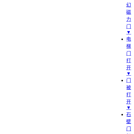
幻
磁
力
门
▼
电
梯
门
打
开
▼
门
被
打
开
▼
石
壁
门