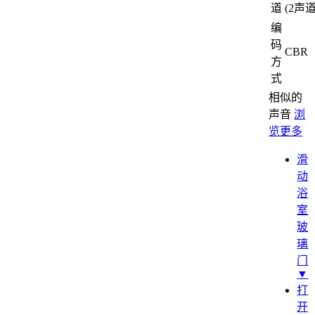
道
(2声道
编
码
CBR
方
式
相似的
声音
浏
览更多
滑
动
浴
室
玻
璃
门
▼
打
开