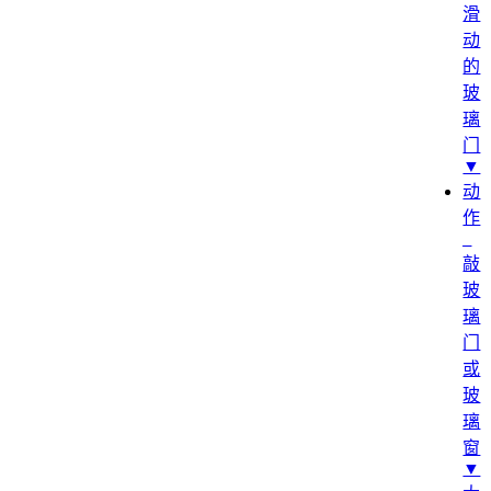
滑
动
的
玻
璃
门
▼
动
作
_
敲
玻
璃
门
或
玻
璃
窗
▼