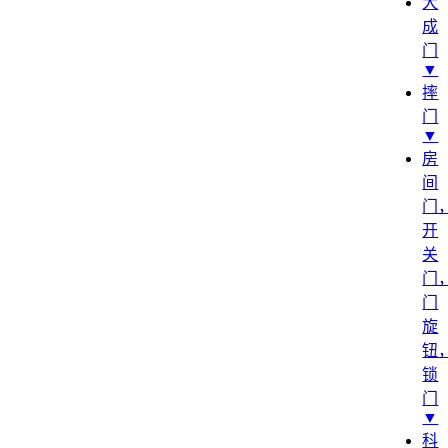
大
成
门
▼
摔
门
▼
房
间
门
开
关
门
门
旋
钮
锁
门
▼
科