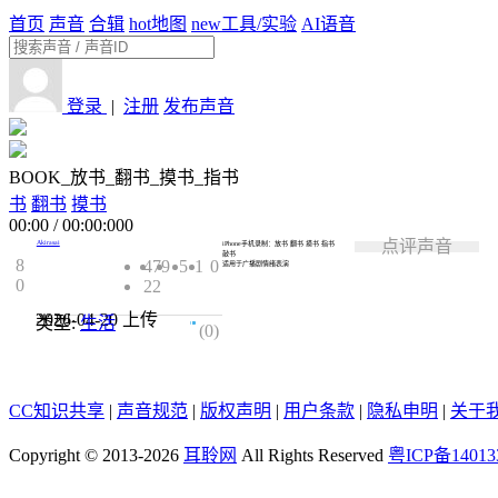
首页
声音
合辑
hot
地图
new
工具/实验
AI语音
登录
|
注册
发布声音
BOOK_放书_翻书_摸书_指书
书
翻书
摸书
00:00
/
00:00:000
点评声音
Akirasai
iPhone手机录制：
放书 翻书 摸书 指书
敲书
8
479
5
1
0
适用于广播剧情绪表演
0
22
2026-04-20
上传
类型:
生活
0.0
(0)
CC知识共享
|
声音规范
|
版权声明
|
用户条款
|
隐私申明
|
关于
Copyright © 2013-2026
耳聆网
All Rights Reserved
粤ICP备14013