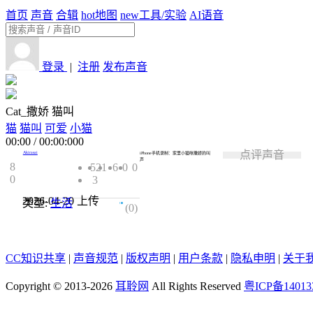
首页
声音
合辑
hot
地图
new
工具/实验
AI语音
登录
|
注册
发布声音
Cat_撒娇 猫叫
猫
猫叫
可爱
小猫
00:00
/
00:00:000
点评声音
Akirasai
iPhone手机录制：
家里小猫咪撒娇的叫
声
8
521
6
0
0
0
3
2026-04-20
上传
类型:
生活
0.0
(0)
CC知识共享
|
声音规范
|
版权声明
|
用户条款
|
隐私申明
|
关于
Copyright © 2013-2026
耳聆网
All Rights Reserved
粤ICP备14013