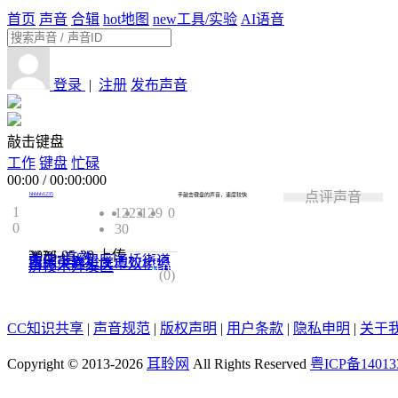
首页
声音
合辑
hot
地图
new
工具/实验
AI语音
登录
|
注册
发布声音
敲击键盘
工作
键盘
忙碌
00:00
/
00:00:000
点评声音
hhhhh1235
手敲击键盘的声音，速度较快
1
1223
12
9
0
0
30
2026-05-30
上传
类型:
音效
重庆市大足区通桥街道
西湖大道重庆市双桥经
济技术开发区
0.0
(0)
CC知识共享
|
声音规范
|
版权声明
|
用户条款
|
隐私申明
|
关于
Copyright © 2013-2026
耳聆网
All Rights Reserved
粤ICP备14013