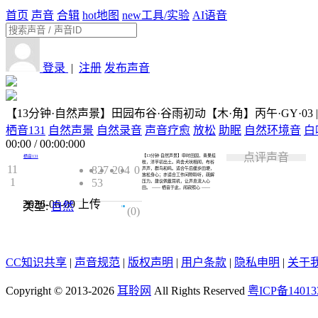
首页
声音
合辑
hot
地图
new
工具/实验
AI语音
登录
|
注册
发布声音
【13分钟·自然声景】田园布谷·谷雨初动【木·角】丙午·GY·03 | 
栖音131
自然声景
自然录音
声音疗愈
放松
助眠
自然环境音
白
00:00
/
00:00:000
点评声音
【13分钟·自然声景】申时田园，青果挂
栖音131
枝，洋芋初出土。鸡舍犬吠相闻，布谷
11
827
20
4
0
声声，群鸟和鸣。适合午后缓步田埂，
放松身心；亦适合工作间隙聆听，疏解
1
53
压力。建议佩戴耳机，让声息流入心
田。 —— 栖音于此，闻寂照心 ——
2026-06-09
上传
类型:
自然
0.0
(0)
CC知识共享
|
声音规范
|
版权声明
|
用户条款
|
隐私申明
|
关于
Copyright © 2013-2026
耳聆网
All Rights Reserved
粤ICP备14013