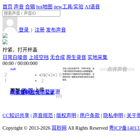
首页
声音
合辑
hot
地图
new
工具/实验
AI语音
登录
|
注册
发布声音
拧紧、打开杯盖
日常白噪音
上班空挡
无合成
原生录音
实地采集
00:00
/
00:00:000
点评声音
日常上班总反复拧开、拧紧水杯盖，这
Miss扬
个朝夕相伴的声响我却从未细细留意。
2
302
2
3
0
特意把这平凡细碎的声音录制留存，没
想到也有人偏爱这份简单治愈的
日常白
1
2
噪音
。
2026-06-10
上传
类型:
生活
浙江省杭州市拱墅区潮
鸣街道利兹城市公寓
0.0
(0)
CC知识共享
|
声音规范
|
版权声明
|
用户条款
|
隐私申明
|
关于
Copyright © 2013-2026
耳聆网
All Rights Reserved
粤ICP备14013