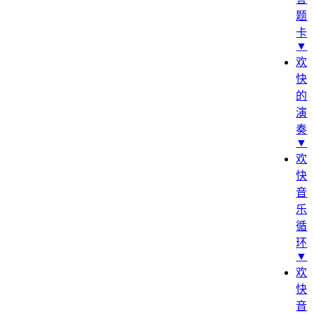
题
卡
▼
欢
快
的
演
奏
▼
欢
快
音
乐
循
环
▼
欢
快
音