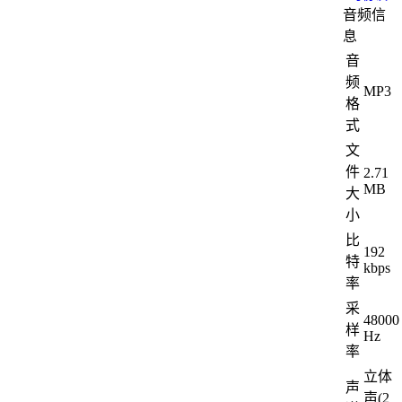
音频信
息
音
频
MP3
格
式
文
件
2.71
MB
大
小
比
192
特
kbps
率
采
48000
样
Hz
率
立体
声
声(2