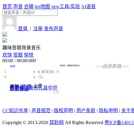
首页
声音
合辑
hot
地图
new
工具/实验
AI语音
登录
|
注册
发布声音
趣味答题背景音乐
欢快
答题
愉悦
00:00
/
00:00:000
点评声音
欢快的、答题的背景音乐，
2018夅
1
1307
28
3
0
0
91
2026-07-05
上传
类型:
生活
甘肃省陇南市礼县中坝
镇窑坡上
5.0
(1)
CC知识共享
|
声音规范
|
版权声明
|
用户条款
|
隐私申明
|
关于
Copyright © 2013-2026
耳聆网
All Rights Reserved
粤ICP备14013