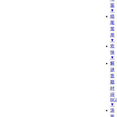
笛
▼
结
尾
常
用
▼
欢
快
▼
解
谜
答
题
时
间
BG
▼
涂
答