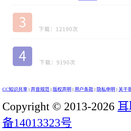
CC知识共享
|
声音规范
|
版权声明
|
用户条款
|
隐私申明
|
关于
Copyright © 2013-2026
耳
备14013323号