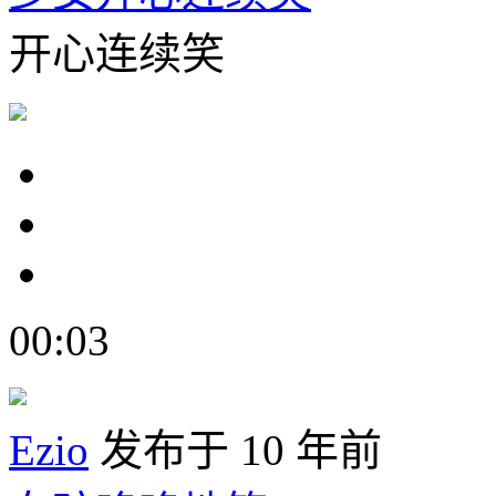
开心连续笑
00:03
Ezio
发布于 10 年前