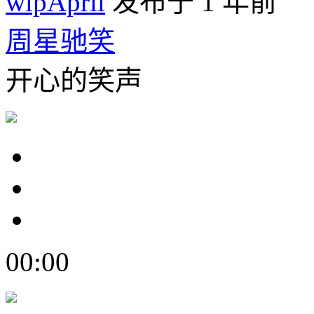
wlpApril
发布于 1 年前
周星驰笑
开心的笑声
00:00