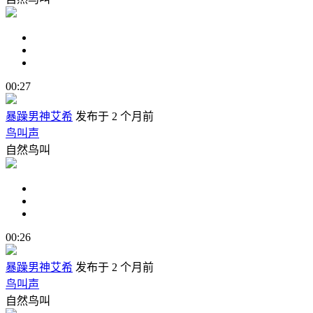
00:27
暴躁男神艾希
发布于 2 个月前
鸟叫声
自然鸟叫
00:26
暴躁男神艾希
发布于 2 个月前
鸟叫声
自然鸟叫