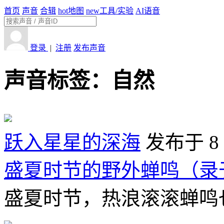
首页
声音
合辑
hot
地图
new
工具/实验
AI语音
登录
|
注册
发布声音
声音标签：
自然
跃入星星的深海
发布于 8
盛夏时节的野外蝉鸣（录于202
盛夏时节，热浪滚滚蝉鸣