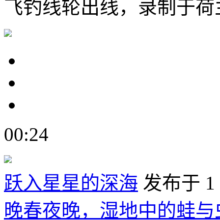
飞钓线轮出线，录制于荷
00:24
跃入星星的深海
发布于 1
晚春夜晚，湿地中的蛙与虫鸣