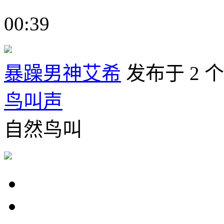
00:39
暴躁男神艾希
发布于 2 
鸟叫声
自然鸟叫