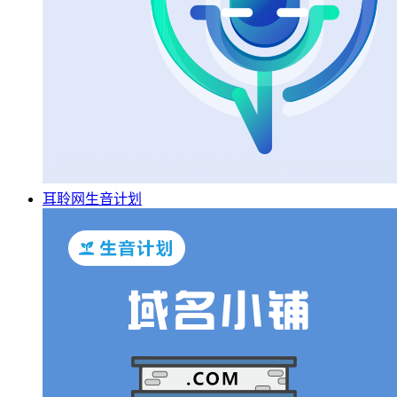
耳聆网生音计划