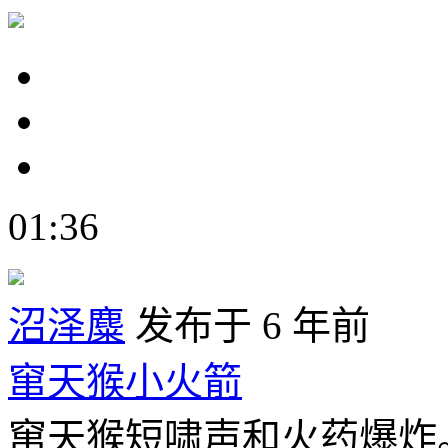
01:36
沼泽麋
发布于 6 年前
窜天猴小火箭
窜天猴短啸声和火药爆炸。 