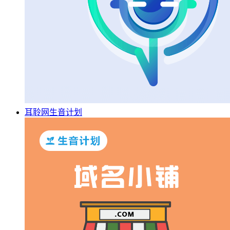
耳聆网生音计划