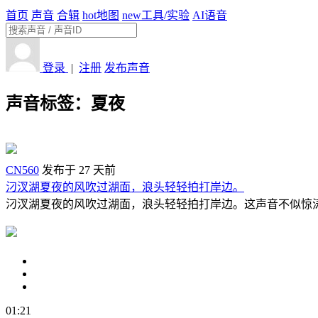
首页
声音
合辑
hot
地图
new
工具/实验
AI语音
登录
|
注册
发布声音
声音标签：
夏夜
CN560
发布于 27 天前
汈汊湖夏夜的风吹过湖面，浪头轻轻拍打岸边。
汈汊湖夏夜的风吹过湖面，浪头轻轻拍打岸边。这声音不似惊涛
01:21