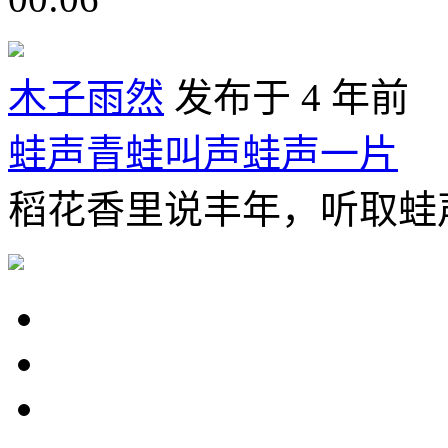
木子雨然
发布于 4 年前
蛙声青蛙叫声蛙声一片
稻花香里说丰年，听取蛙