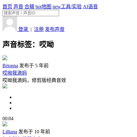
首页
声音
合辑
hot
地图
new
工具/实验
AI语音
登录
|
注册
发布声音
声音标签：
哎呦
Brionna
发布于 5 年前
哎呦我滴妈
哎呦我滴妈，修剪版经典音效
00:04
Lilliana
发布于 10 年前