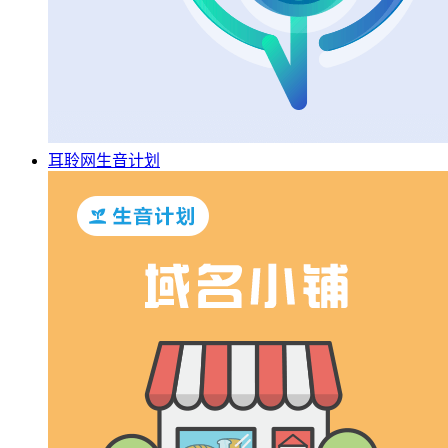
耳聆网生音计划