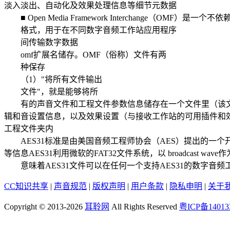
淡入淡出、自动化及效果处理信息等细节元数据
■ Open Media Framework Interchange（OMF）是一
格式，用于在不同数字音频工作站应用程序
间传输数字数据
omf扩展名储存。OMF（俗称）文件有两
种保存
（1）"将所有文件输出
文件"，就是能够将所
有的声音文件和工程文件参数信息储存在一个文件里（该文件
辑和音设置信息，以及效果设置（与接收工作站的可用插件和效
工程文件夹内
AES31标准是由美国音频工程师协会（AES）提出的一
等信息AES31利用微软的FAT32文件系统，以 broadcast wa
意味着AES31文件可以在任何一个支持AES31的数字音频工作站
CC知识共享
|
声音规范
|
版权声明
|
用户条款
|
隐私申明
|
关于
Copyright © 2013-2026
耳聆网
All Rights Reserved
粤ICP备14013