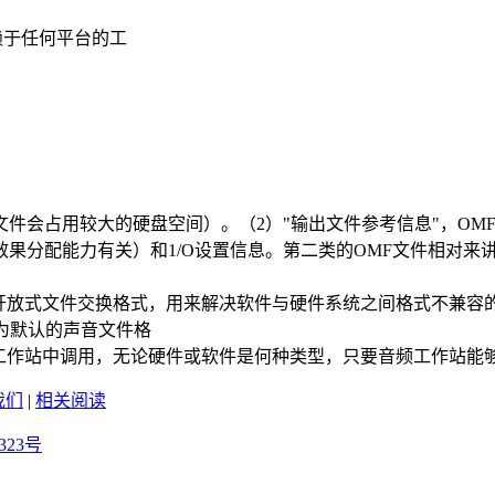
个不依赖于任何平台的工
会占用较大的硬盘空间）。（2）"输出文件参考信息"，OM
果分配能力有关）和1/O设置信息。第二类的OMF文件相对来
个开放式文件交换格式，用来解决软件与硬件系统之间格式不兼容
ve作为默认的声音文件格
中调用，无论硬件或软件是何种类型，只要音频工作站能够读取FAT32
我们
|
相关阅读
323号