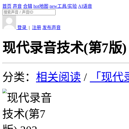
首页
声音
合辑
hot
地图
new
工具/实验
AI语音
登录
|
注册
发布声音
现代录音技术(第7版) 
分类：
相关阅读
/
「现代录