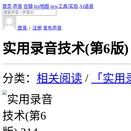
首页
声音
合辑
hot
地图
new
工具/实验
AI语音
登录
|
注册
发布声音
实用录音技术(第6版) 
分类：
相关阅读
/
「实用录