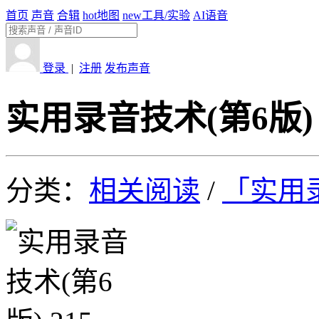
首页
声音
合辑
hot
地图
new
工具/实验
AI语音
登录
|
注册
发布声音
实用录音技术(第6版) 
分类：
相关阅读
/
「实用录