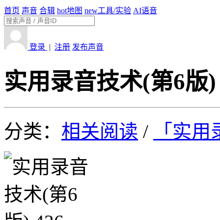
首页
声音
合辑
hot
地图
new
工具/实验
AI语音
登录
|
注册
发布声音
实用录音技术(第6版) 
分类：
相关阅读
/
「实用录