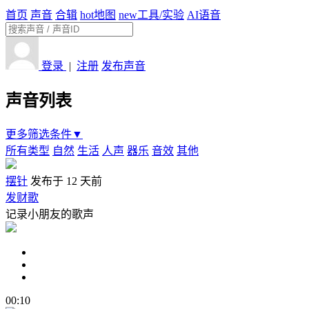
首页
声音
合辑
hot
地图
new
工具/实验
AI语音
登录
|
注册
发布声音
声音列表
更多筛选条件▼
所有类型
自然
生活
人声
器乐
音效
其他
摆针
发布于 12 天前
发财歌
记录小朋友的歌声
00:10