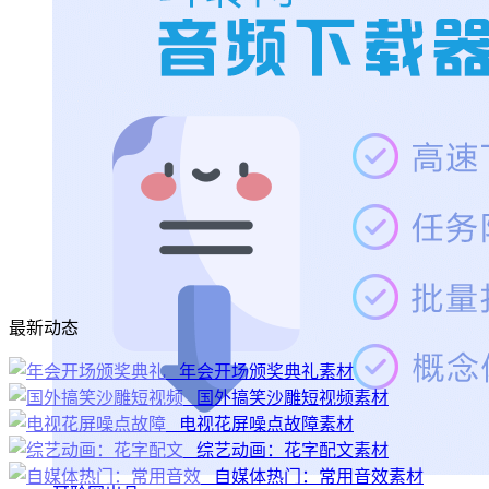
最新动态
年会开场颁奖典礼素材
国外搞笑沙雕短视频素材
电视花屏噪点故障素材
综艺动画：花字配文素材
自媒体热门：常用音效素材