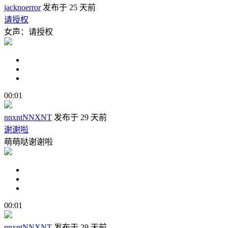
jacknoerror
发布于 25 天前
请授权
女声：请授权
00:01
nnxntNNXNT
发布于 29 天前
谢谢啦
萌萌哒谢谢啦
00:01
nnxntNNXNT
发布于 29 天前