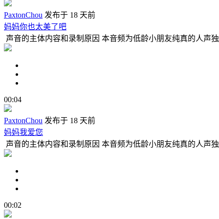
PaxtonChou
发布于 18 天前
妈妈你也太美了吧
声音的主体内容和录制原因 本音频为低龄小朋友纯真的人声独白
00:04
PaxtonChou
发布于 18 天前
妈妈我爱您
声音的主体内容和录制原因 本音频为低龄小朋友纯真的人声独白
00:02