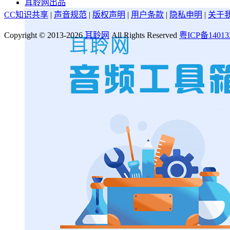
耳聆网出品
CC知识共享
|
声音规范
|
版权声明
|
用户条款
|
隐私申明
|
关于
Copyright © 2013-2026
耳聆网
All Rights Reserved
粤ICP备14013