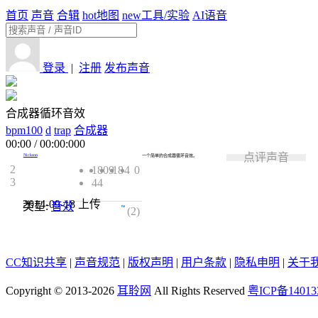
首页
声音
合辑
hot
地图
new
工具/实验
AI语音
登录
|
注册
发布声音
合成器循环音效
bpm100
d
trap
合成器
00:00
/
00:00:000
点评声音
Nickson
一个简单的合成器循环音效。
2
1809
18
4
0
3
44
2014-09-18
上传
类型:
音效
4.5
(2)
CC知识共享
|
声音规范
|
版权声明
|
用户条款
|
隐私申明
|
关于
Copyright © 2013-2026
耳聆网
All Rights Reserved
粤ICP备14013