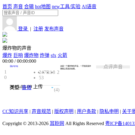
首页
声音
合辑
hot
地图
new
工具/实验
AI语音
登录
|
注册
发布声音
爆炸物的声音
爆炸
巨响
爆炸物
炸弹
sfx
火箭
00:00
/
00:00:000
点评声音
Macgregor
这是一个爆炸物的声音，一开始就是炸
弹随之而来的效果。
1
2475
11
8
2
0
53
2015-03-09
上传
类型:
音效
4.5
(4)
CC知识共享
|
声音规范
|
版权声明
|
用户条款
|
隐私申明
|
关于
Copyright © 2013-2026
耳聆网
All Rights Reserved
粤ICP备14013