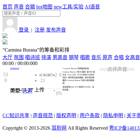
首页
声音
合辑
hot
地图
new
工具/实验
AI语音
登录
|
注册
发布声音
“Carmina Burana”的筹备和彩排
大厅
氛围
唱诗班
排演
男高音
钢琴
唱歌
音乐
原声
合唱
女高音
00:00
/
00:00:000
点评声音
klankbeeld
“Carmina Burana”的筹备和彩排。
Carmina Burana《布兰诗歌》是卡尔·奥
53
1640
9
2
0
尔夫（Carl Orff）于1935年和1936年创
作的一首风景优美的歌剧，由中世纪收
0
21
藏的“Carmina Burana”中的24首诗歌组
成。
录音使用Rode NT4>索尼PCM D50，没
2019-03-27
上传
类型:
人声
0.0
有处理。
(0)
CC知识共享
|
声音规范
|
版权声明
|
用户条款
|
隐私申明
|
关于
Copyright © 2013-2026
耳聆网
All Rights Reserved
粤ICP备14013