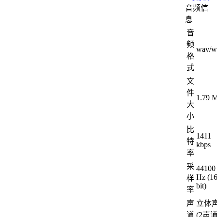
音频信
息
音
频
wav/w
格
式
文
件
1.79 
大
小
比
1411
特
kbps
率
采
44100
Hz (1
样
bit)
率
声
立体
道
(2声道