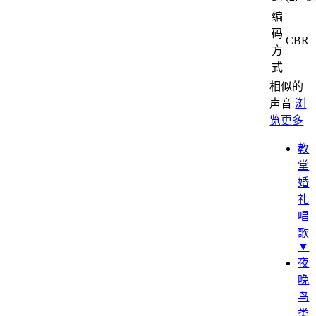
编
码
CBR
方
式
相似的
声音
浏
览更多
教
堂
婚
礼
唱
歌
▼
夜
晚
鸟
类