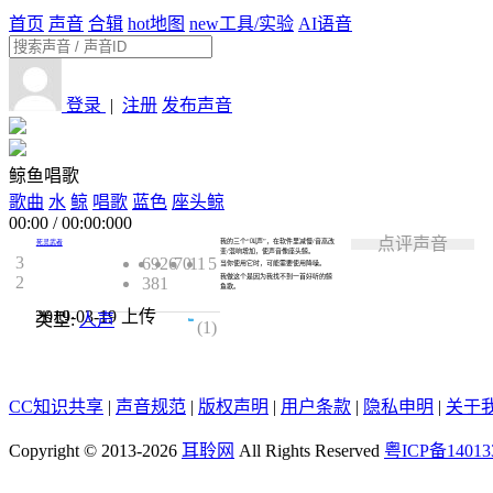
首页
声音
合辑
hot
地图
new
工具/实验
AI语音
登录
|
注册
发布声音
鲸鱼唱歌
歌曲
水
鲸
唱歌
蓝色
座头鲸
00:00
/
00:00:000
点评声音
我的三个“叫声”，在软件里减慢/音高改
死灵武者
变/混响增加，使声音像座头鲸。
3
6926
70
11
5
当你使用它时，可能需要使用降噪。
我做这个是因为我找不到一首好听的鲸
2
381
鱼歌。
2019-03-19
上传
类型:
人声
5.0
(1)
CC知识共享
|
声音规范
|
版权声明
|
用户条款
|
隐私申明
|
关于
Copyright © 2013-2026
耳聆网
All Rights Reserved
粤ICP备14013