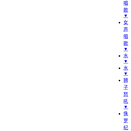
唱
歌
▼
女
声
唱
歌
▼
水
▼
水
▼
狮
子
怒
吼
▼
侏
罗
纪