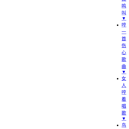
鸣
叫
▼
哼
一
首
伤
心
歌
曲
▼
女
人
哼
着
唱
歌
▼
鸟