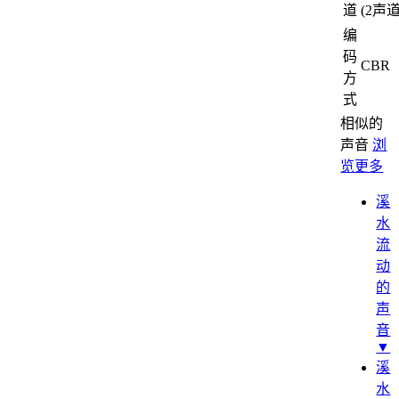
道
(2声道
编
码
CBR
方
式
相似的
声音
浏
览更多
溪
水
流
动
的
声
音
▼
溪
水