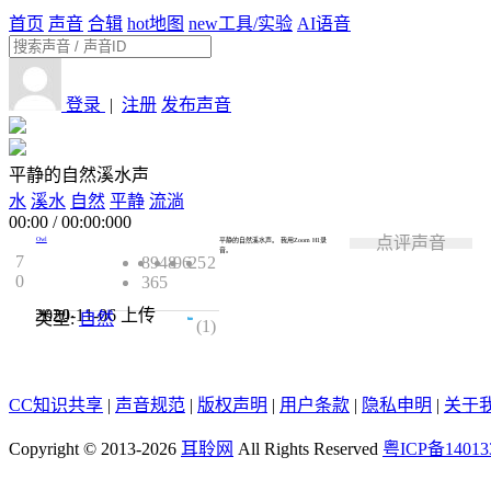
首页
声音
合辑
hot
地图
new
工具/实验
AI语音
登录
|
注册
发布声音
平静的自然溪水声
水
溪水
自然
平静
流淌
00:00
/
00:00:000
点评声音
Owl
平静的自然溪水声。 我用Zoom H1录
音。
7
8948
96
25
2
0
365
2020-11-06
上传
类型:
自然
5.0
(1)
CC知识共享
|
声音规范
|
版权声明
|
用户条款
|
隐私申明
|
关于
Copyright © 2013-2026
耳聆网
All Rights Reserved
粤ICP备14013