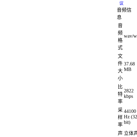
议
音频信
息
音
频
wav/w
格
式
文
件
37.68
MB
大
小
比
2822
特
kbps
率
采
44100
Hz (3
样
bit)
率
声
立体