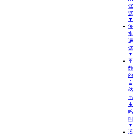
潺
潺
▼
溪
水
潺
潺
▼
平
静
的
自
然
昆
虫
鸣
叫
▼
溪