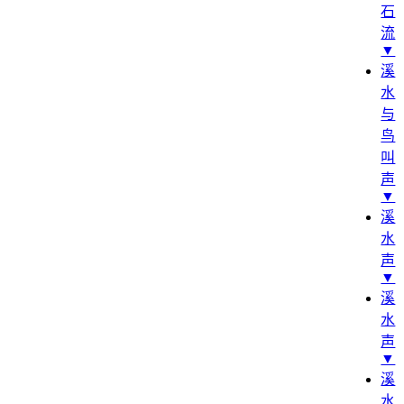
石
流
▼
溪
水
与
鸟
叫
声
▼
溪
水
声
▼
溪
水
声
▼
溪
水