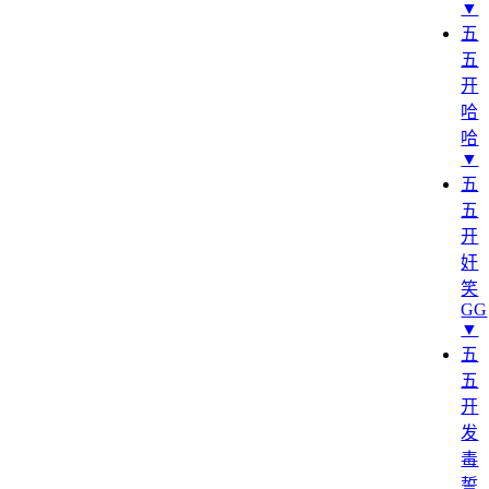
▼
五
五
开
哈
哈
▼
五
五
开
奸
笑
GG
▼
五
五
开
发
毒
誓