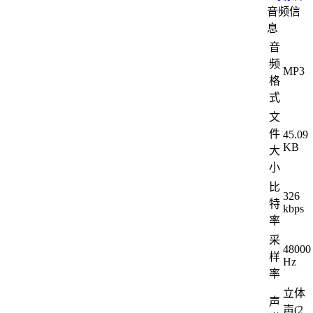
音频信
息
音
频
MP3
格
式
文
件
45.09
KB
大
小
比
326
特
kbps
率
采
48000
样
Hz
率
立体
声
声(2