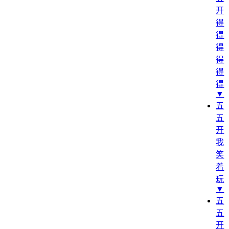
开
得
得
得
得
得
得
▼
五
五
开
我
笑
着
玩
▼
五
五
开