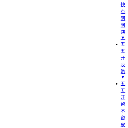
快
点
阿
阿
姨
▼
五
五
开
哎
哟
▼
五
五
开
留
不
留
皮