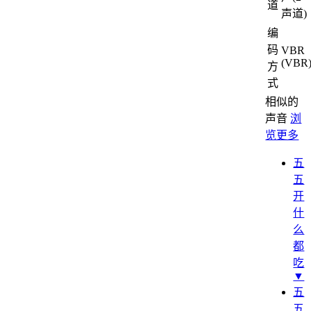
道
声道)
编
码
VBR
(VBR
方
式
相似的
声音
浏
览更多
五
五
开
什
么
都
吃
▼
五
五