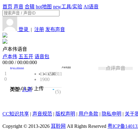
首页
声音
合辑
hot
地图
new
工具/实验
AI语音
登录
|
注册
发布声音
卢本伟语音
卢本伟
五五开
语音包
00:00
/
00:00:000
点评声音
卢本伟语音
Royal丶Wh1t3zZ
1
114150
220
43
11
0
1900
2020-03-26
上传
类型:
人声
2.8
(5)
CC知识共享
|
声音规范
|
版权声明
|
用户条款
|
隐私申明
|
关于
Copyright © 2013-2026
耳聆网
All Rights Reserved
粤ICP备14013