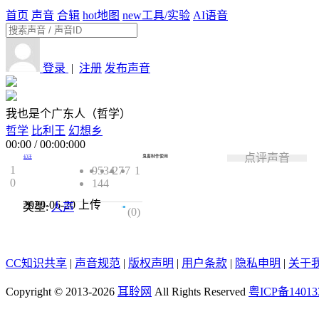
首页
声音
合辑
hot
地图
new
工具/实验
AI语音
登录
|
注册
发布声音
我也是个广东人（哲学）
哲学
比利王
幻想乡
00:00
/
00:00:000
点评声音
鬼畜制作使用
幻迁
1
9534
27
7
1
0
144
2020-06-20
上传
类型:
人声
0.0
(0)
CC知识共享
|
声音规范
|
版权声明
|
用户条款
|
隐私申明
|
关于
Copyright © 2013-2026
耳聆网
All Rights Reserved
粤ICP备14013