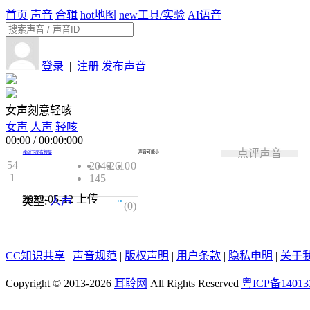
首页
声音
合辑
hot
地图
new
工具/实验
AI语音
登录
|
注册
发布声音
女声刻意轻咳
女声
人声
轻咳
00:00
/
00:00:000
点评声音
声音可能小
槐树下面有棵葵
54
2040
26
10
0
1
145
2022-05-12
上传
类型:
人声
0.0
(0)
CC知识共享
|
声音规范
|
版权声明
|
用户条款
|
隐私申明
|
关于
Copyright © 2013-2026
耳聆网
All Rights Reserved
粤ICP备14013